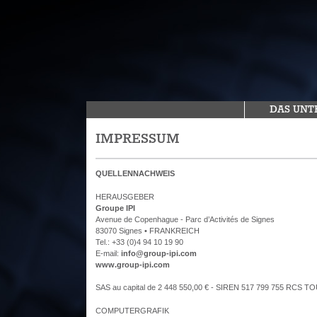
DAS UN
IMPRESSUM
QUELLENNACHWEIS
HERAUSGEBER
Groupe IPI
Avenue de Copenhague - Parc d’Activités de Signes
83070 Signes • FRANKREICH
Tel.: +33 (0)4 94 10 19 90
E-mail:
info@group-ipi.com
www.group-ipi.com
SAS au capital de 2 448 550,00 € - SIREN 517 799 755 RCS 
COMPUTERGRAFIK