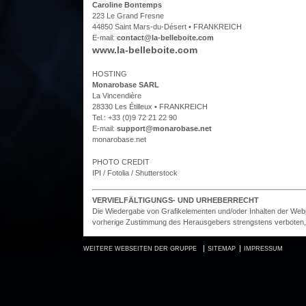
Caroline Bontemps
223 Le Grand Fresne
44850 Saint Mars-du-Désert • FRANKREICH
E-mail:
contact@la-belleboite.com
www.la-belleboite.com
HOSTING
Monarobase SARL
La Vincendière
28330 Les Étilleux • FRANKREICH
Tel.: +33 (0)9 72 21 22 90
E-mail:
support@monarobase.net
monarobase.net
PHOTO CREDIT
IPI / Fotolia / Shutterstock
VERVIELFÄLTIGUNGS- UND URHEBERRECHT
Die Wiedergabe von Grafikelementen und/oder Inhalten der We
vorherige Zustimmung des Herausgebers strengstens verboten, 
WEITERE WEBSEITEN DER GRUPPE
SITEMAP
IMPRESSUM