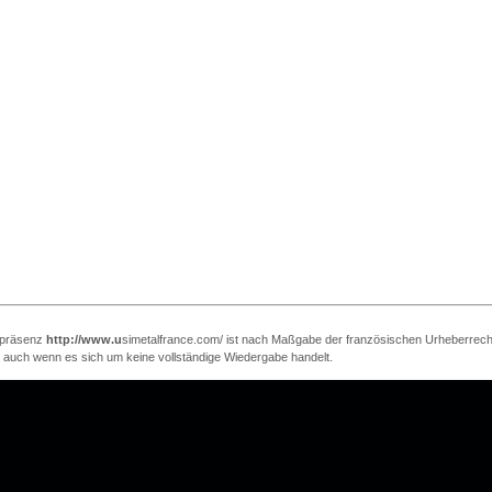
bpräsenz
http://www.u
simetalfrance.com/ ist nach Maßgabe der französischen Urheberrec
auch wenn es sich um keine vollständige Wiedergabe handelt.