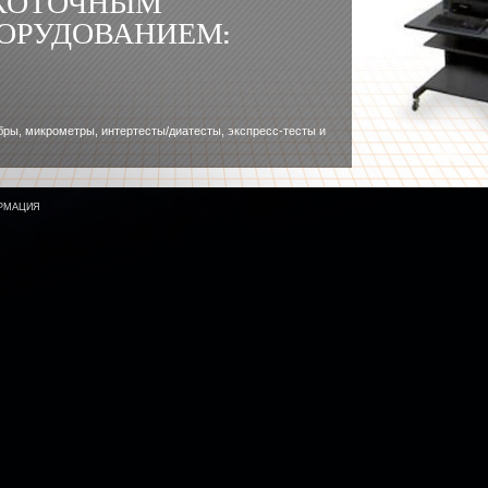
ОКОТОЧНЫМ
ОРУДОВАНИЕМ:
бры, микрометры, интертесты/диатесты, экспресс-тесты и
РМАЦИЯ