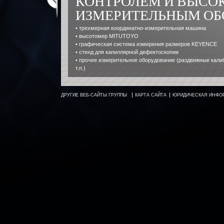
КОНТРОЛЕМ И ВЫС
ИЗМЕРИТЕЛЬНЫМ ОБ
• трехмерная координатно-измерительная машина
• высотомер MITUTOYO
• графическая система измерения размеров KEYENCE
• стенд для капиллярной дефектоскопии
• прочее измерительное оборудование (раздвижные кали
т.п.)
ДРУГИЕ ВЕБ-САЙТЫ ГРУППЫ
КАРТА САЙТА
ЮРИДИЧЕСКАЯ ИНФО